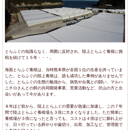
とらふぐの知識もなく、周囲に反対され、陸上とらふぐ養殖に挑
戦を続けて１５年・・・。
海面とらふぐ養殖は、当時熊本県が全国１位の生産を誇っていま
した。とらふぐの陸上養殖は、誰も成功した事例がありませんで
した。とらふぐの生態の勉強から、病気や台風との闘い、マルハ
ニチロさんとの餌の共同開発事業、営業活動など、沢山の方と出
会いがあって今があります。
８年ほど前から、陸上とらふぐの需要が急速に加速し、この７年
間で陸上とらふぐ養殖場も３倍に大きくなりました。ただ簡単に
養殖場が３倍になったと言っても、コストは４倍ほどに膨れ上が
り、日々行っている餌やりや歯切り、出荷、加工など、管理面で