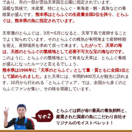
であり、市の一部が雲仙天草国立公園に指定されています。
温暖な気候で、水産業、特にとらふぐ・車海老・鯛・真珠などの養
殖業が盛んです。
熊本県はとらふぐの生産量全国2位を誇り、とらふ
ぐは、熊本県の魚に指定されています。
天草灘のとらふぐは、3月〜5月になると、天草下島で産卵すること
でよく知られています。そのとらふぐの稚魚が有明海まで産卵時期
を迎え、産卵場所を求めて戻って来ます。
したがって、天草の海
は、天然のとらふぐの繁殖地として必要不可欠な宝の海なのです。
このように、とらふぐの繁殖地として有名な天草は、とらふぐ養殖
が盛んになったルーツと言えるでしょう。
熊本県は1996年に「天草のとらふぐ」として量・質ともに全国1位と
して認められました。
また天草には、年間約400万人が観光に訪れま
す。10月から行われる「とらふぐフェア」では、全国から多くのと
らふぐファンが集い、その味を堪能しています。
とらふぐは餌が命!!最高の養魚飼料と、
厳選された国産の魚にこだわり自社オ
リジナルのモイストペレット！