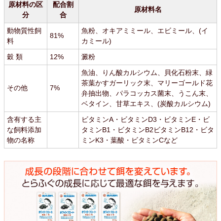
原材料の区
配合割
原材料名
分
合
動物質性飼
魚粉、オキアミミール、エビミール、(イ
81%
料
カミール)
穀 類
12%
澱粉
魚油、りん酸カルシウム、貝化石粉末、緑
茶葉かすガーリック末、マリーゴールド花
その他
7%
弁抽出物、パラコッカス菌末、うこん末、
ベタイン、甘草エキス、(炭酸カルシウム)
含有する主
ビタミンA・ビタミンD3・ビタミンE・ビ
な飼料添加
タミンB1・ビタミンB2ビタミンB12・ビタ
物の名称
ミンK3・葉酸・ビタミンCなど