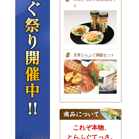
ト
天草とらふぐ満腹セット
これぞ本物、
とらふぐてっさ。