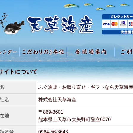
サイトについて
名
ふぐ通販・お取り寄せ・ギフトなら天草海
社名
株式会社天草海産
〒869-3601
在地
熊本県上天草市大矢野町登立6070
話番号
0964-56-3643