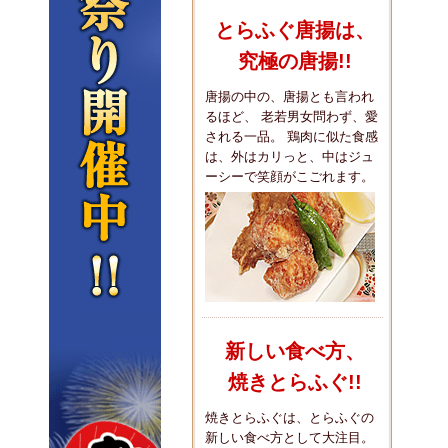
とらふぐ唐揚は、
究極の唐揚!!
唐揚の中の、唐揚とも言われ
るほど、 老若男女問わず、愛
される一品。 鶏肉に似た食感
は、外はカリっと、中はジュ
ーシーで笑顔がこごれます。
新しい食べ方、
焼きとらふぐ!!
焼きとらふぐは、とらふぐの
新しい食べ方として大注目。