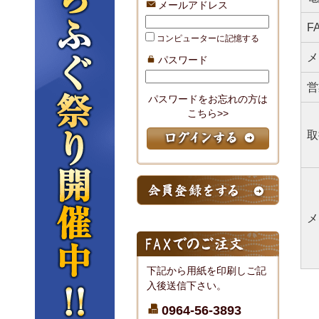
メールアドレス
F
コンピューターに記憶する
メ
パスワード
営
パスワードをお忘れの方は
こちら>>
取
メ
下記から用紙を印刷しご記
入後送信下さい。
0964-56-3893