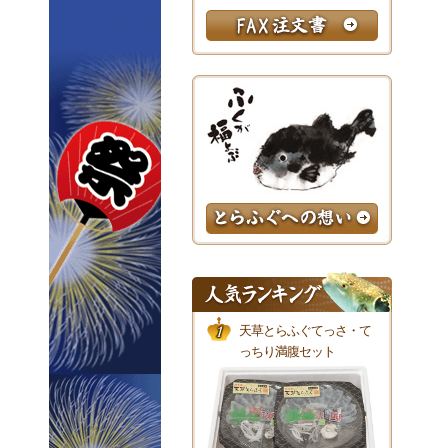
天草とらふぐてっさ・て
っちり満腹セット