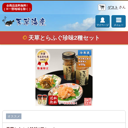
全商品送料無料
！
さん
ゲスト
( ※一部地域を除く )
天草とらふぐ珍味2種セット
オススメ