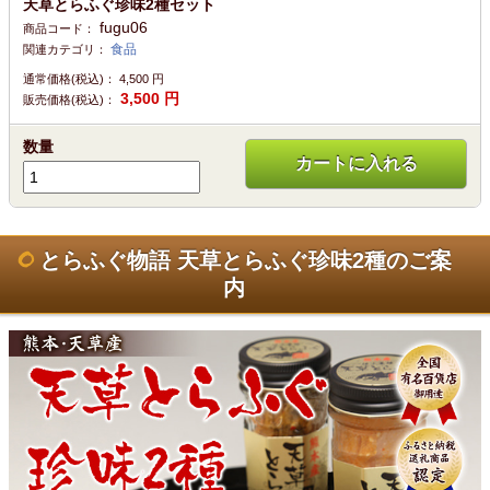
天草とらふぐ珍味2種セット
fugu06
商品コード：
食品
関連カテゴリ：
通常価格(税込)：
4,500
円
3,500
円
販売価格(税込)：
数量
カートに入れる
とらふぐ物語 天草とらふぐ珍味2種のご案
内