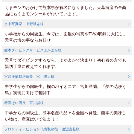
くまモンのおかげで熊本県が有名になりました。天草海産の全商
品にもくまモンシールが付いています。
水中写真家 中野誠志様
小学校からの同級生。今では、図鑑の写真やTVの収録に大忙し。
天草の海の事ならお任せ！
熊本ダイビングサービスよかよか様
天草でダイビングするなら、よかよかで決まり！初心者の方でも
親切丁寧に教えてくれます。
宮川洋蘭栽培番長 宮川将人様
中学生からの同級生。欄のパイオニア、宮川洋蘭。『夢の花咲く
島』実現に向けて奮闘中！
産直ばい店長 宮川誠様
中学からの同級生。熊本名産の品々を全国へ発送。熊本の美味し
い物は、産直ばいで決まり！
フロンティアビジョン代表取締役 渡辺直登様