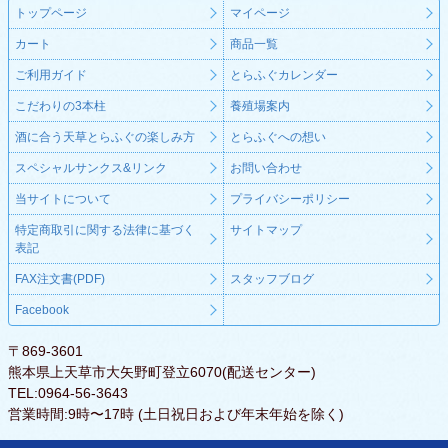
トップページ
マイページ
カート
商品一覧
ご利用ガイド
とらふぐカレンダー
こだわりの3本柱
養殖場案内
酒に合う天草とらふぐの楽しみ方
とらふぐへの想い
スペシャルサンクス&リンク
お問い合わせ
当サイトについて
プライバシーポリシー
特定商取引に関する法律に基づく
サイトマップ
表記
FAX注文書(PDF)
スタッフブログ
Facebook
〒869-3601
熊本県上天草市大矢野町登立6070(配送センター)
TEL:0964-56-3643
営業時間:9時〜17時 (土日祝日および年末年始を除く)