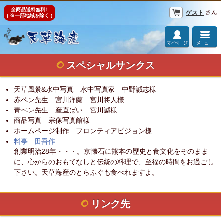
全商品送料無料
！
さん
ゲスト
( ※一部地域を除く )
スペシャルサンクス
天草風景&水中写真 水中写真家 中野誠志様
赤ペン先生 宮川洋蘭 宮川将人様
青ペン先生 産直ばい 宮川誠様
商品写真 宗像写真館様
ホームページ制作 フロンティアビジョン様
料亭 田吾作
創業明治28年・・・。京懐石に熊本の歴史と食文化をそのまま
に、心からのおもてなしと伝統の料理で、至福の時間をお過ごし
下さい。天草海産のとらふぐも食べれますよ。
リンク先