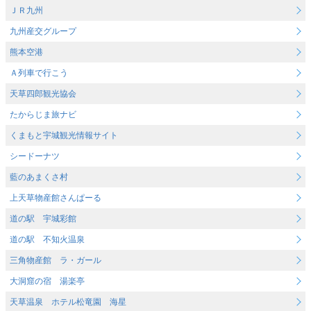
ＪＲ九州
九州産交グループ
熊本空港
Ａ列車で行こう
天草四郎観光協会
たからじま旅ナビ
くまもと宇城観光情報サイト
シードーナツ
藍のあまくさ村
上天草物産館さんぱーる
道の駅 宇城彩館
道の駅 不知火温泉
三角物産館 ラ・ガール
大洞窟の宿 湯楽亭
天草温泉 ホテル松竜園 海星