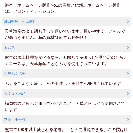
熊本でホームページ製作No1の実績と信頼。ホームページ製作
は、フロンティアビジョン。
浦田帆屋 4代目様
天草海産のタモ網も作って頂いています。扱いやすく、とらふぐ
が傷つきません。海の資材は何でもお任せ！
五郎八
熊本の郷土料理を食べるなら、五郎八で決まり!!冬季限定のとらふ
ぐコースは、天草海産のとらふぐを使用されています。
世界ふぐ協会
ふぐをこよなく愛し、その美味しさを世界へ発信されています。
ふくます水産
福岡県のとらふぐ加工のパイオニア。天草とらふぐも使用されて
います。
料亭 田吾作
熊本で100年以上愛される老舗。目と舌で堪能できる、匠の技は圧