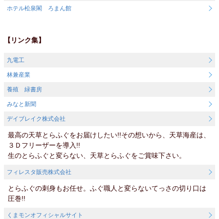
ホテル松泉閣 ろまん館
【リンク集】
九電工
林兼産業
養殖 緑書房
みなと新聞
デイブレイク株式会社
最高の天草とらふぐをお届けしたい!!その想いから、天草海産は、
３Ｄフリーザーを導入!!
生のとらふぐと変らない、天草とらふぐをご賞味下さい。
フィレスタ販売株式会社
とらふぐの刺身もお任せ。ふぐ職人と変らないてっさの切り口は
圧巻!!
くまモンオフィシャルサイト