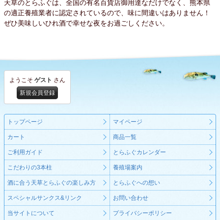
天草のとらふぐは、全国の有名百貨店御用達なだけでなく、熊本県
の適正養殖業者に認定されているので、味に間違いはありません！
ぜひ美味しいひれ酒で幸せな夜をお過ごしください。
ようこそ
ゲスト
さん
新規会員登録
トップページ
マイページ
カート
商品一覧
ご利用ガイド
とらふぐカレンダー
こだわりの3本柱
養殖場案内
酒に合う天草とらふぐの楽しみ方
とらふぐへの想い
スペシャルサンクス&リンク
お問い合わせ
当サイトについて
プライバシーポリシー