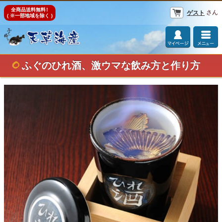
全商品送料無料
！
さん
ゲスト
( ※一部地域を除く )
ふぐのひれ酒、激ウマな飲み方と作り方