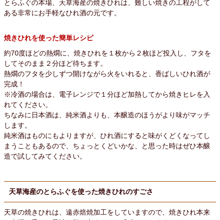
とらふぐの本場、天草海産の焼きひれは、難しい焼きの工程がして
ある非常にお手軽なひれ酒の元です。
焼きひれを使った簡単レシピ
約70度ほどの熱燗に、焼きひれを１枚から２枚ほど投入し、フタを
してそのまま２分ほど待ちます。
熱燗のフタを少しずつ開けながら火をいれると、香ばしいひれ酒が
完成！
※冷酒の場合は、電子レンジで１分ほど加熱してから焼きヒレを入
れてください。
ちなみに日本酒は、純米酒よりも、本醸造のほうがより味がマッチ
します。
純米酒はものにもよりますが、ひれ酒にすると味がくどくなってし
まうこともあるので、ちょっとくどいかな、と思った時はぜひ本醸
造で試してみてください。
天草海産のとらふぐを使った焼きひれのすごさ
天草の焼きひれは、遠赤焙焼加工をしていますので、焼きひれ本来