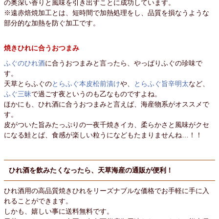
の奥深い香りと風味を引き出すことに成功しています。
※遠赤焙焼加工とは、短時間で加熱処理をし、品質を損なうような
部分的な加熱を防ぐ加工です。
焼きひれに合うおつまみ
ふぐのひれ酒
に合うおつまみと言ったら、やっぱりふぐの珍味で
す。
天草とらふぐの
とらふぐ本皮松前漬け
や、
とらふぐ旨辛明太
など、
ふぐ三昧
で過ごす夜というのも乙なものですよね。
ほかにも、ひれ酒に合うおつまみと言えば、海産物系がオススメで
す。
皮がついた旨みたっぷりの一夜千焼きイカ、柔らかさと風味がクセ
になる鮭とば、食感が楽しい粒うになどもたまりませんね…！！
ひれ酒を飲みたくなったら、天草海産の通販が便利！
ひれ酒用の高品質焼きひれをリーズナブルな価格でお手軽に手に入
れることができます。
しかも、嬉しい事に送料無料です。